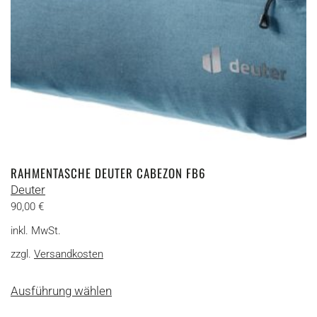
Produktseite
gewählt
werden
RAHMENTASCHE DEUTER CABEZON FB6
Deuter
90,00
€
inkl. MwSt.
zzgl.
Versandkosten
Dieses
Ausführung wählen
Produkt
weist