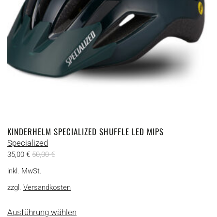
der
Produktseite
gewählt
werden
KINDERHELM SPECIALIZED SHUFFLE LED MIPS
Specialized
35,00
€
50,00
€
inkl. MwSt.
zzgl.
Versandkosten
Dieses
Ausführung wählen
Produkt