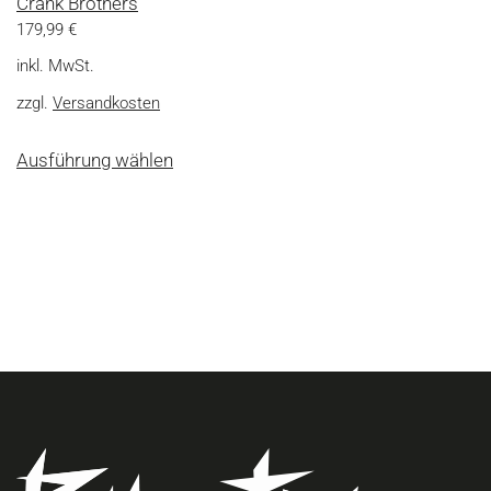
Crank Brothers
179,99
€
inkl. MwSt.
zzgl.
Versandkosten
Dieses
Ausführung wählen
Produkt
weist
mehrere
Varianten
auf.
Die
Optionen
können
auf
der
Produktseite
gewählt