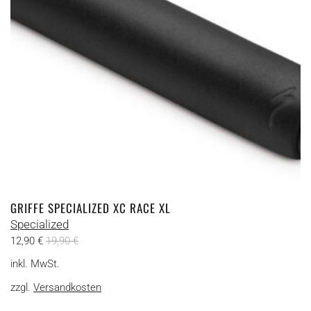
auf
der
Produktseite
gewählt
werden
GRIFFE SPECIALIZED XC RACE XL
Specialized
12,90
€
19,90
€
inkl. MwSt.
zzgl.
Versandkosten
Dieses