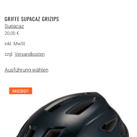
GRIFFE SUPACAZ GRIZIPS
Supacaz
20,00
€
inkl. MwSt.
zzgl.
Versandkosten
Dieses
Ausführung wählen
Produkt
weist
mehrere
ANGEBOT!
Varianten
auf.
Die
Optionen
können
auf