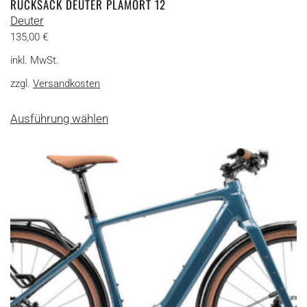
RUCKSACK DEUTER PLAMORT 12
Deuter
135,00
€
inkl. MwSt.
zzgl.
Versandkosten
Dieses
Ausführung wählen
Produkt
weist
mehrere
Varianten
auf.
Die
Optionen
können
auf
der
Produktseite