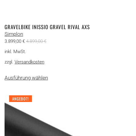
GRAVELBIKE INISSIO GRAVEL RIVAL AXS
Simplon
3.899,00
€
4.899,00
€
inkl. MwSt.
zzgl.
Versandkosten
Dieses
Ausführung wählen
Produkt
weist
mehrere
ANGEBOT!
Varianten
auf.
Die
Optionen
können