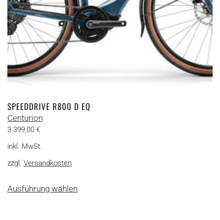
gewählt
werden
SPEEDDRIVE R800 D EQ
Centurion
3.399,00
€
inkl. MwSt.
zzgl.
Versandkosten
Dieses
Ausführung wählen
Produkt
weist
mehrere