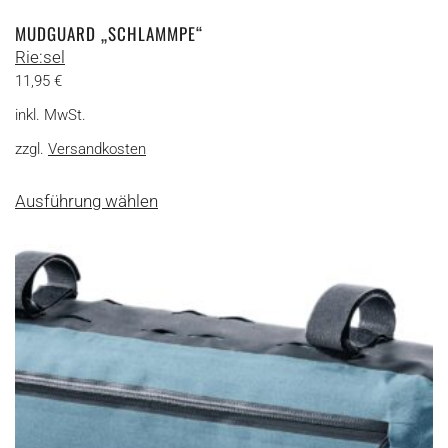
MUDGUARD „SCHLAMMPE“
Rie:sel
11,95
€
inkl. MwSt.
zzgl.
Versandkosten
Dieses
Ausführung wählen
Produkt
weist
mehrere
Varianten
auf.
Die
Optionen
können
auf
der