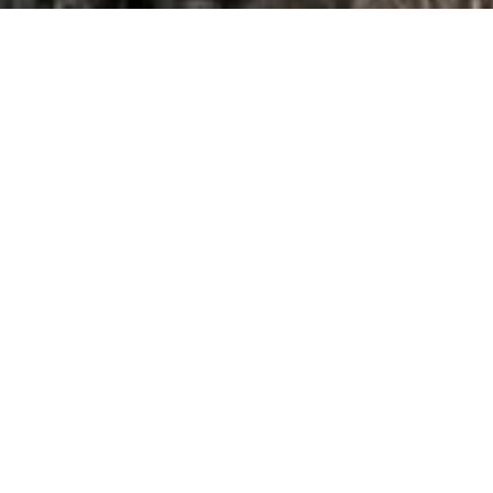
EINFACHER GEHT’S NICHT!
FINANZIERUNG &
LEASING
FINANZIERUNG
Mit
Financeabike
kannst du dein Fahrrad ganz einfach
finanzieren. Die Laufzeit bestimmst du selbst.
BIKELEASING
Warum das Wunschrad nicht leasen und dadurch Geld