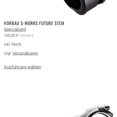
VORBAU S-WORKS FUTURE STEM
Specialized
100,00
€
150,00
€
inkl. MwSt.
zzgl.
Versandkosten
Dieses
Ausführung wählen
Produkt
weist
mehrere
Varianten
auf.
Die
Optionen
können