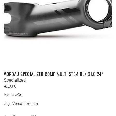
auf
der
Produktseite
gewählt
werden
VORBAU SPECIALIZED COMP MULTI STEM BLK 31,8 24°
Specialized
49,90
€
inkl. MwSt.
zzgl.
Versandkosten
Dieses