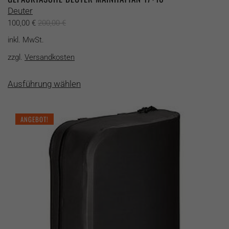
Deuter
100,00
€
200,00
€
inkl. MwSt.
zzgl.
Versandkosten
Dieses
Ausführung wählen
Produkt
weist
mehrere
ANGEBOT!
Varianten
auf.
Die
Optionen
können
auf
der
Produktseite
gewählt