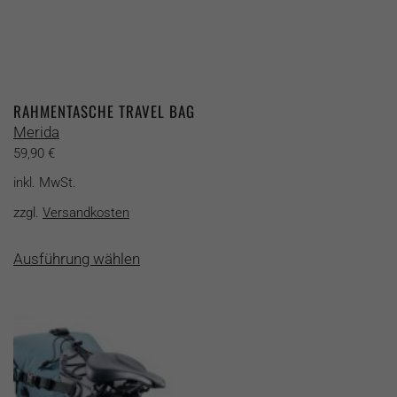
RAHMENTASCHE TRAVEL BAG
Merida
59,90
€
inkl. MwSt.
zzgl.
Versandkosten
Dieses
Ausführung wählen
Produkt
weist
mehrere
Varianten
auf.
Die
Optionen