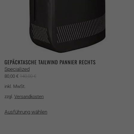
werden
GEPÄCKTASCHE TAILWIND PANNIER RECHTS
Specialized
80,00
€
140,00
€
inkl. MwSt.
zzgl.
Versandkosten
Dieses
Ausführung wählen
Produkt
weist
mehrere