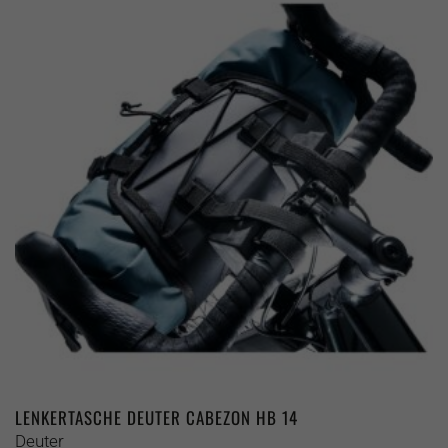
Varianten
auf.
Die
Optionen
können
auf
der
Produktseite
gewählt
werden
LENKERTASCHE DEUTER CABEZON HB 14
Deuter