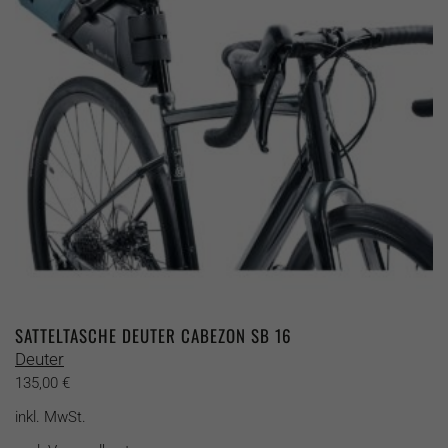
können
auf
der
Produktseite
gewählt
werden
SATTELTASCHE DEUTER CABEZON SB 16
Deuter
135,00
€
inkl. MwSt.