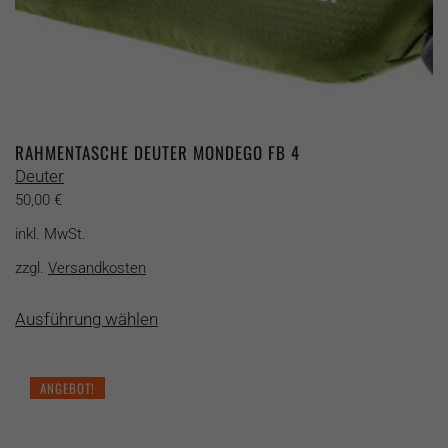
RAHMENTASCHE DEUTER MONDEGO FB 4
Deuter
50,00
€
inkl. MwSt.
zzgl.
Versandkosten
Dieses
Ausführung wählen
Produkt
weist
mehrere
ANGEBOT!
Varianten
auf.