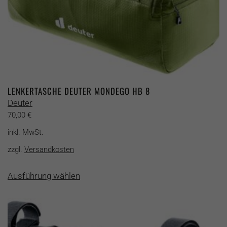
LENKERTASCHE DEUTER MONDEGO HB 8
Deuter
70,00
€
inkl. MwSt.
zzgl.
Versandkosten
Dieses
Ausführung wählen
Produkt
weist
mehrere
Varianten