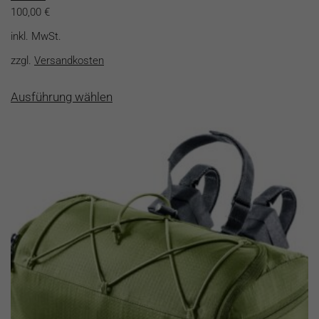
100,00
€
inkl. MwSt.
zzgl.
Versandkosten
Dieses
Ausführung wählen
Produkt
weist
mehrere
Varianten
auf.
Die
Optionen
können
auf
der
Produktseite
gewählt
werden