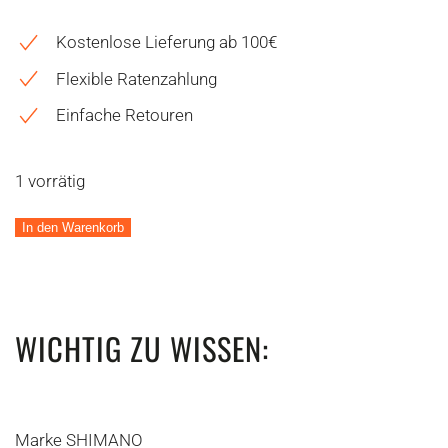
Kostenlose Lieferung ab 100€
Flexible Ratenzahlung
Einfache Retouren
1 vorrätig
Bremsscheibe
In den Warenkorb
RT-
MT905
203mm
6L
WICHTIG ZU WISSEN:
XTR
Menge
Marke SHIMANO