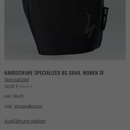
Produktseite
gewählt
werden
HANDSCHUHE SPECIALIZED BG GRAIL WOMEN SF
Specialized
30,00
€
40,00
€
inkl. MwSt.
zzgl.
Versandkosten
Dieses
Ausführung wählen
Produkt
weist