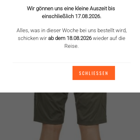
Produkt
weist
Wir gönnen uns eine kleine Auszeit bis
mehrere
einschließlich 17.08.2026.
ANGEBOT!
Varianten
Alles, was in dieser Woche bei uns bestellt wird,
auf.
schicken wir
ab dem 18.08.2026
wieder auf die
Die
Reise.
Optionen
können
auf
der
SCHLIESSEN
Produktseite
gewählt
werden