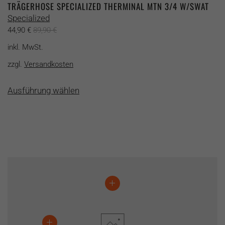
TRÄGERHOSE SPECIALIZED THERMINAL MTN 3/4 W/SWAT
Specialized
44,90
€
89,90
€
inkl. MwSt.
zzgl.
Versandkosten
Dieses
Ausführung wählen
Produkt
weist
mehrere
Varianten
auf.
Die
Optionen
können
auf
der
Produktseite