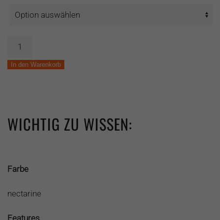
Cube
Short
All
In den Warenkorb
Mountain
WLS
Menge
WICHTIG ZU WISSEN:
Farbe
nectarine
Features