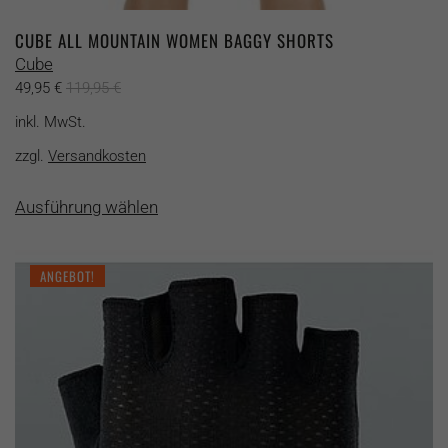
CUBE ALL MOUNTAIN WOMEN BAGGY SHORTS
Cube
49,95
€
119,95
€
inkl. MwSt.
zzgl.
Versandkosten
Dieses
Ausführung wählen
Produkt
weist
mehrere
ANGEBOT!
Varianten
auf.
Die
Optionen
können
auf
der