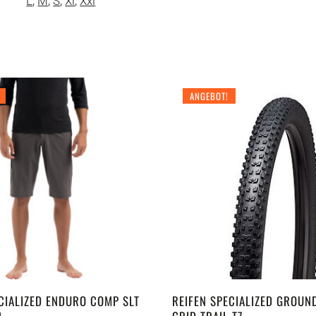
L
,
M
,
S
,
Xl
,
Xxl
ANGEBOT!
CIALIZED ENDURO COMP SLT
REIFEN SPECIALIZED GROUN