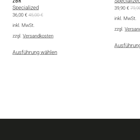
2BR
Specialize
Specialized
39,90
€
79,
36,00
€
45,00
€
inkl. MwSt.
inkl. MwSt.
zzgl.
Versan
zzgl.
Versandkosten
Ausführun
Dieses
Ausführung wählen
Produkt
weist
mehrere
Varianten
auf.
Die
Optionen
können
auf
der
Produktseite
gewählt