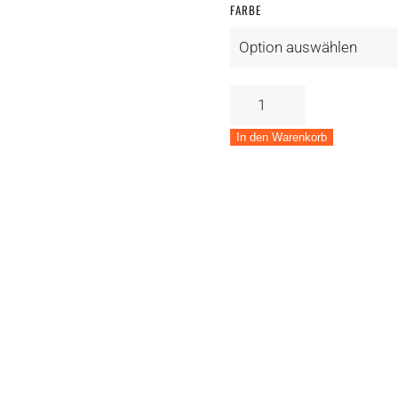
FARBE
Handschuhe
Specialized
Trail
In den Warenkorb
Air
LF
Menge