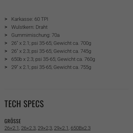
>
Karkasse: 60 TPI
>
Wulstkern: Draht
>
Gummimischung: 70a
>
26″ x 2.1; psi 35-65; Gewicht ca. 700g
>
26″ x 2.3; psi 35-65; Gewicht ca. 745g
>
650b x 2.3; psi 35-65; Gewicht ca. 760g
>
29″ x 2.1; psi 35-65; Gewicht ca. 755g
TECH SPECS
GRÖSSE
26×2.1
,
26×2.3
,
29×2,3
,
29×2.1
,
650Bx2.3