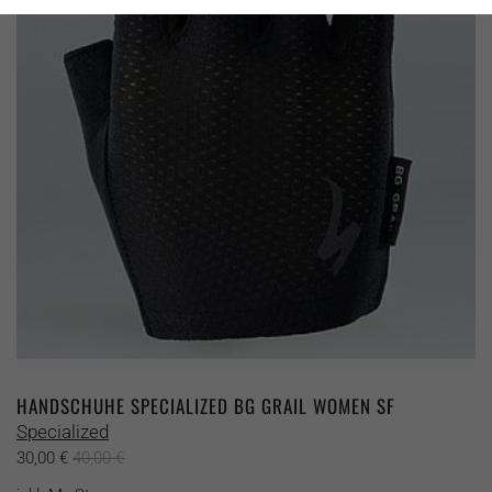
Die
Optionen
können
auf
der
Produktseite
gewählt
werden
HANDSCHUHE SPECIALIZED BG GRAIL WOMEN SF
Specialized
30,00
€
40,00
€