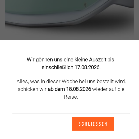
HELM SPECIALIED MODE
Specialized
Wir gönnen uns eine kleine Auszeit bis
70,00
€
110,00
€
einschließlich 17.08.2026.
inkl. MwSt.
Alles, was in dieser Woche bei uns bestellt wird,
zzgl.
Versandkosten
schicken wir
ab dem 18.08.2026
wieder auf die
Dieses
Reise.
Ausführung wählen
Produkt
weist
mehrere
ANGEBOT!
SCHLIESSEN
Varianten
auf.