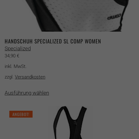
HANDSCHUH SPECIALIZED SL COMP WOMEN
Specialized
34,90
€
inkl. MwSt.
zzgl.
Versandkosten
Dieses
Ausführung wählen
Produkt
weist
mehrere
ANGEBOT!
Varianten
auf.
Die