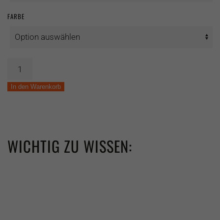
FARBE
Reifen
Specialized
Ground
In den Warenkorb
Control
Sport
Menge
WICHTIG ZU WISSEN: