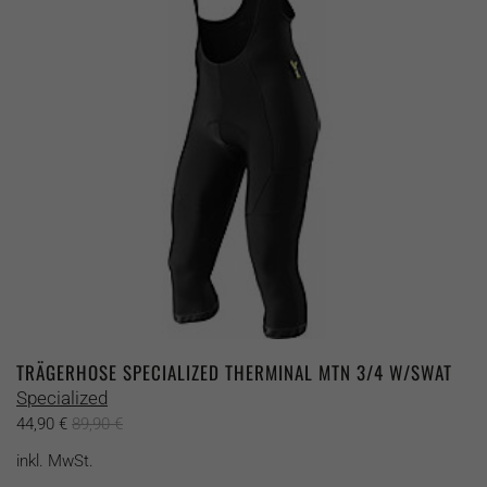
Optionen
können
auf
der
Produktseite
gewählt
werden
TRÄGERHOSE SPECIALIZED THERMINAL MTN 3/4 W/SWAT
Specialized
44,90
€
89,90
€
inkl. MwSt.