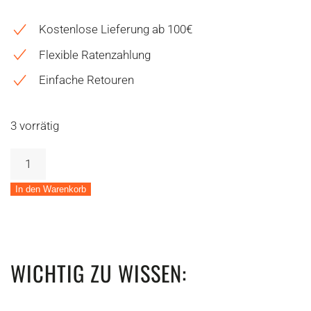
Kostenlose Lieferung ab 100€
Flexible Ratenzahlung
Einfache Retouren
3 vorrätig
SP
Bike
Bundle
In den Warenkorb
Universal
Clamp
SPC+
Menge
WICHTIG ZU WISSEN: