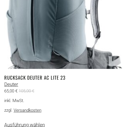
RUCKSACK DEUTER AC LITE 23
Deuter
65,00
€
105,00
€
inkl. MwSt.
zzgl.
Versandkosten
Dieses
Ausführung wählen
Produkt