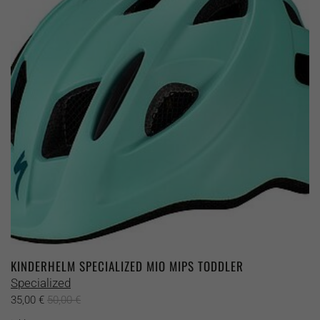
Die
Optionen
können
auf
der
Produktseite
gewählt
werden
KINDERHELM SPECIALIZED MIO MIPS TODDLER
Specialized
35,00
€
50,00
€