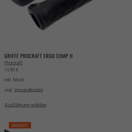
werden
GRIFFE PROCRAFT ERGO COMP II
Procraft
15,90
€
inkl. MwSt.
zzgl.
Versandkosten
Dieses
Ausführung wählen
Produkt
weist
mehrere
ANGEBOT!
Varianten