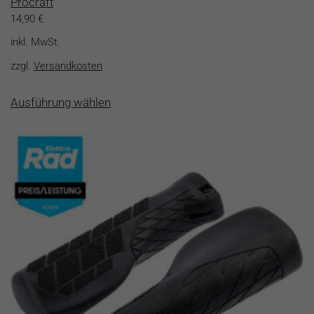
Procraft
14,90
€
inkl. MwSt.
zzgl.
Versandkosten
Dieses
Ausführung wählen
Produkt
weist
mehrere
Varianten
auf.
Die
Optionen
können
auf
der
Produktseite
gewählt