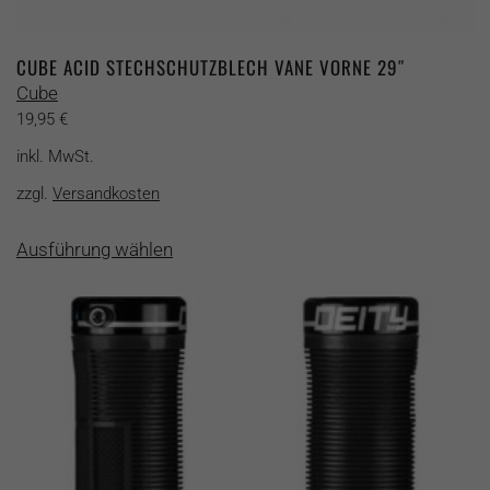
CUBE ACID STECHSCHUTZBLECH VANE VORNE 29″
Cube
19,95
€
inkl. MwSt.
zzgl.
Versandkosten
Dieses
Ausführung wählen
Produkt
weist
mehrere
Varianten
auf.
Die
Optionen
können
auf