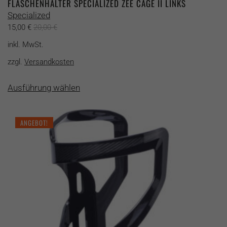
FLASCHENHALTER SPECIALIZED ZEE CAGE II LINKS
Specialized
15,00
€
20,00
€
inkl. MwSt.
zzgl.
Versandkosten
Dieses
Ausführung wählen
Produkt
weist
mehrere
ANGEBOT!
Varianten
auf.
Die
Optionen
können
auf
der
Produktseite