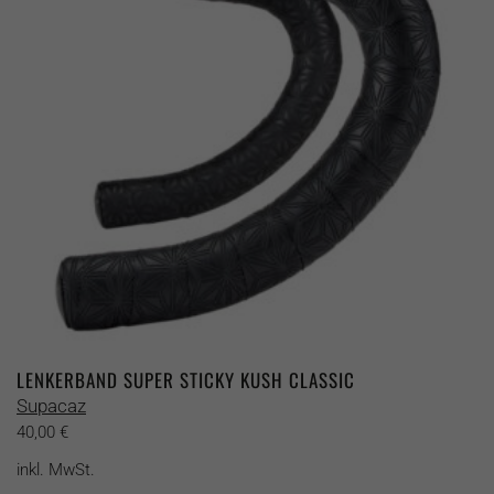
Optionen
können
auf
der
Produktseite
gewählt
werden
LENKERBAND SUPER STICKY KUSH CLASSIC
Supacaz
40,00
€
inkl. MwSt.