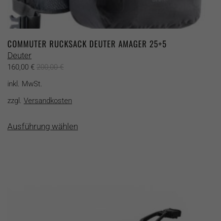
COMMUTER RUCKSACK DEUTER AMAGER 25+5
Deuter
160,00
€
200,00
€
inkl. MwSt.
zzgl.
Versandkosten
Dieses
Ausführung wählen
Produkt
weist
mehrere
Varianten
auf.
Die
Optionen
können