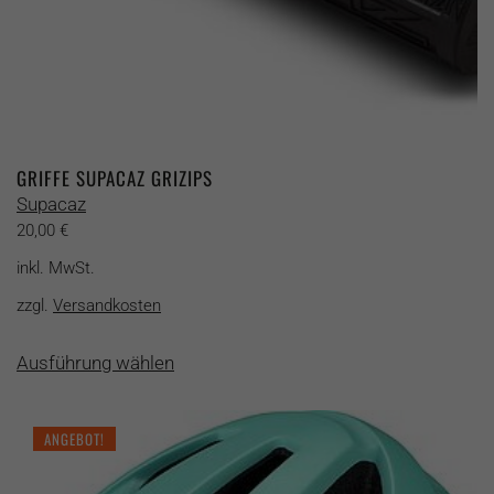
GRIFFE SUPACAZ GRIZIPS
Supacaz
20,00
€
inkl. MwSt.
zzgl.
Versandkosten
Dieses
Ausführung wählen
Produkt
weist
mehrere
ANGEBOT!
Varianten
auf.