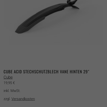
auf
der
Produktseite
gewählt
werden
CUBE ACID STECHSCHUTZBLECH VANE HINTEN 29″
Cube
19,95
€
inkl. MwSt.
zzgl.
Versandkosten
Dieses