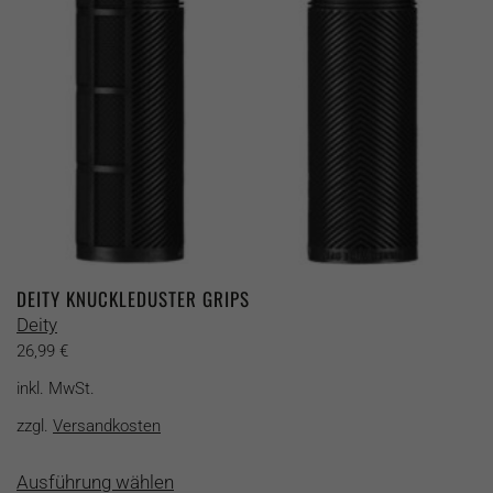
der
Produktseite
gewählt
werden
DEITY KNUCKLEDUSTER GRIPS
Deity
26,99
€
inkl. MwSt.
zzgl.
Versandkosten
Dieses
Ausführung wählen
Produkt