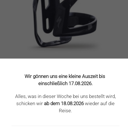
gewählt
werden
FLASCHENHALTER SPECIALIZED ZEE CAGE II RECHTS
Specialized
15,00
€
20,00
€
Wir gönnen uns eine kleine Auszeit bis
einschließlich 17.08.2026.
inkl. MwSt.
zzgl.
Versandkosten
Alles, was in dieser Woche bei uns bestellt wird,
schicken wir
ab dem 18.08.2026
wieder auf die
Dieses
Ausführung wählen
Reise.
Produkt
weist
mehrere