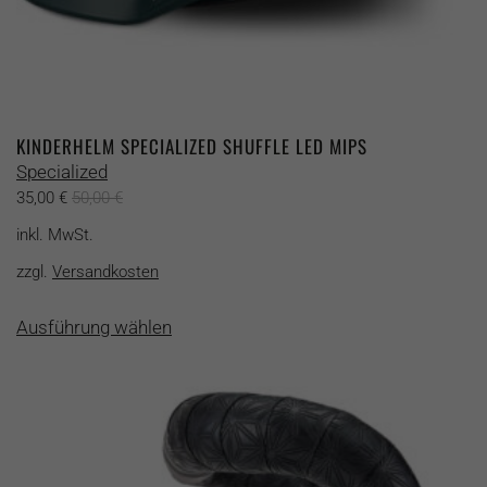
KINDERHELM SPECIALIZED SHUFFLE LED MIPS
Specialized
35,00
€
50,00
€
inkl. MwSt.
zzgl.
Versandkosten
Dieses
Ausführung wählen
Produkt
weist
mehrere
Varianten
auf.
Die