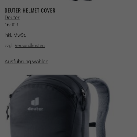
DEUTER HELMET COVER
Deuter
16,00
€
inkl. MwSt.
zzgl.
Versandkosten
Dieses
Ausführung wählen
Produkt
weist
mehrere
Varianten
auf.
Die
Optionen
können
auf
der