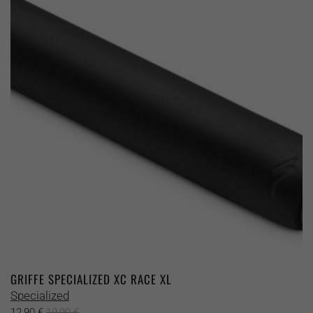
auf.
Die
Optionen
können
auf
der
Produktseite
gewählt
werden
GRIFFE SPECIALIZED XC RACE XL
Specialized
12,90
€
19,90
€