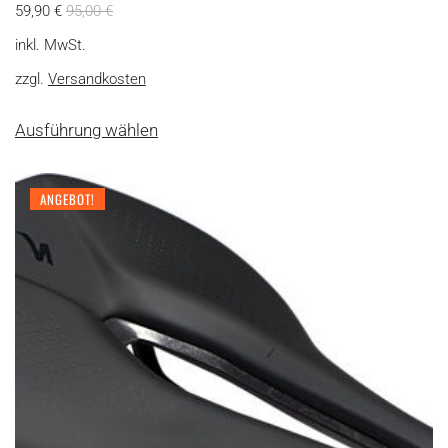
59,90
€
95,00
€
inkl. MwSt.
zzgl.
Versandkosten
Dieses
Ausführung wählen
Produkt
weist
mehrere
ANGEBOT!
Varianten
auf.
Die
Optionen
können
auf
der
Produktseite
gewählt
werden