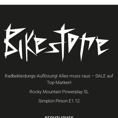
Optionen
können
auf
der
Produktseite
gewählt
werden
Radbekleidungs-Auflösung! Alles muss raus – SALE auf
Top-Marken!
Rocky Mountain Powerplay SL
Simplon Pinion E1.12