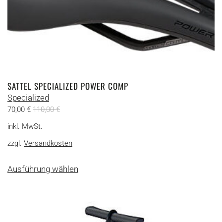
SATTEL SPECIALIZED POWER COMP
Specialized
70,00
€
110,00
€
inkl. MwSt.
zzgl.
Versandkosten
Dieses
Ausführung wählen
Produkt
weist
mehrere
Varianten
auf.