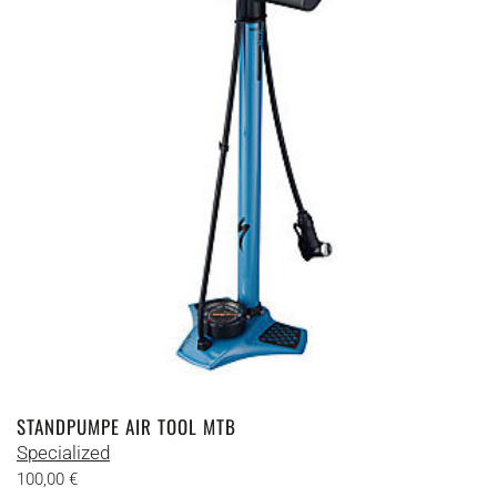
Die
Optionen
können
auf
der
Produktseite
gewählt
werden
STANDPUMPE AIR TOOL MTB
Specialized
100,00
€