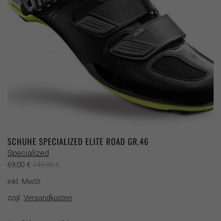
der
Produktseite
gewählt
werden
SCHUHE SPECIALIZED ELITE ROAD GR.46
Specialized
69,00
€
149,90
€
inkl. MwSt.
zzgl.
Versandkosten
Dieses