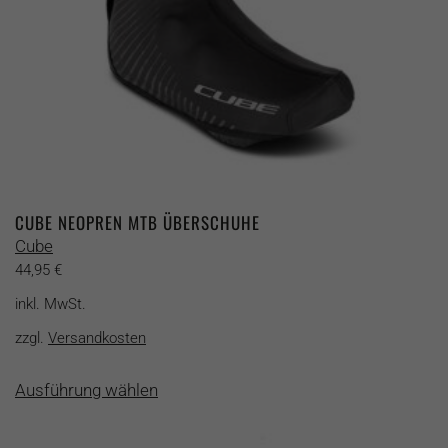
gewählt
werden
CUBE NEOPREN MTB ÜBERSCHUHE
Cube
44,95
€
inkl. MwSt.
zzgl.
Versandkosten
Dieses
Ausführung wählen
Produkt
weist
mehrere