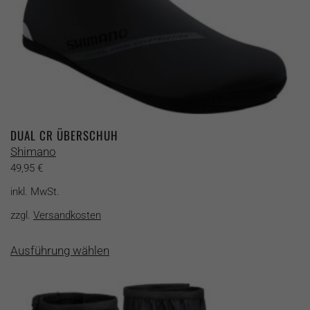
werden
DUAL CR ÜBERSCHUH
Shimano
49,95
€
inkl. MwSt.
zzgl.
Versandkosten
Dieses
Ausführung wählen
Produkt
weist
mehrere
Varianten