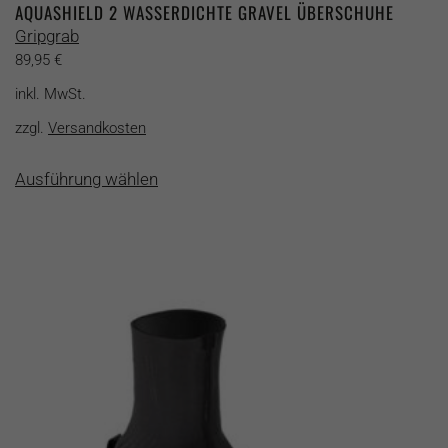
AQUASHIELD 2 WASSERDICHTE GRAVEL ÜBERSCHUHE
Gripgrab
89,95
€
inkl. MwSt.
zzgl.
Versandkosten
Dieses
Ausführung wählen
Produkt
weist
mehrere
Varianten
auf.
Die
Optionen
können
auf
der
Produktseite