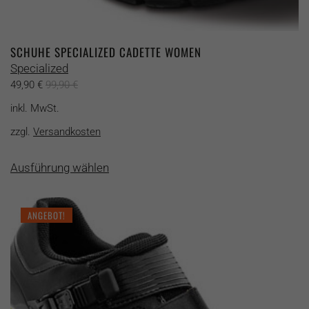
SCHUHE SPECIALIZED CADETTE WOMEN
Specialized
49,90
€
99,90
€
inkl. MwSt.
zzgl.
Versandkosten
Dieses
Ausführung wählen
Produkt
weist
mehrere
ANGEBOT!
Varianten
auf.
Die
Optionen
können
auf