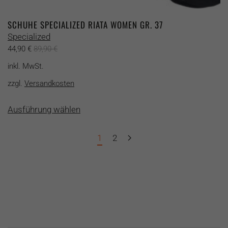
SCHUHE SPECIALIZED RIATA WOMEN GR. 37
Specialized
44,90
€
89,90
€
inkl. MwSt.
zzgl.
Versandkosten
Dieses
Ausführung wählen
Produkt
weist
mehrere
1
2
Varianten
auf.
Die
Optionen
können
auf
der