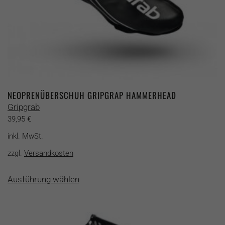
werden
NEOPRENÜBERSCHUH GRIPGRAP HAMMERHEAD
Gripgrab
39,95
€
inkl. MwSt.
zzgl.
Versandkosten
Dieses
Ausführung wählen
Produkt
weist
mehrere
Varianten