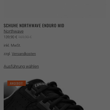
SCHUHE NORTHWAVE ENDURO MID
Northwave
139,90
€
169,90
€
inkl. MwSt.
zzgl.
Versandkosten
Dieses
Ausführung wählen
Produkt
weist
mehrere
ANGEBOT!
Varianten
auf.
Die
Optionen