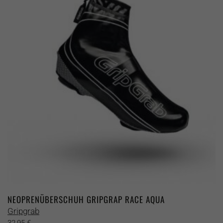
auf.
Die
Optionen
können
auf
der
Produktseite
gewählt
werden
NEOPRENÜBERSCHUH GRIPGRAP RACE AQUA
Gripgrab
32,95
€