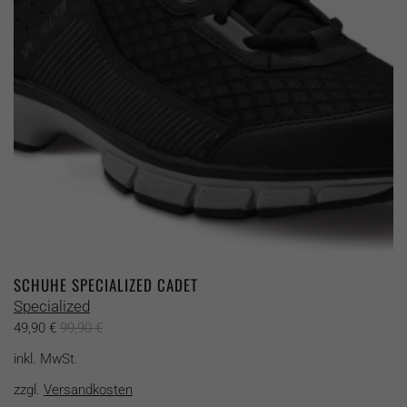
können
auf
der
Produktseite
gewählt
werden
SCHUHE SPECIALIZED CADET
Specialized
49,90
€
99,90
€
inkl. MwSt.
zzgl.
Versandkosten