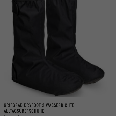
auf.
Die
Optionen
können
auf
der
Produktseite
gewählt
werden
GRIPGRAB DRYFOOT 2 WASSERDICHTE
ALLTAGSÜBERSCHUHE