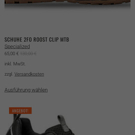
SCHUHE 2FO ROOST CLIP MTB
Specialized
65,00
€
130,00
€
inkl. MwSt.
zzgl.
Versandkosten
Dieses
Ausführung wählen
Produkt
weist
mehrere
ANGEBOT!
Varianten
auf.
Die