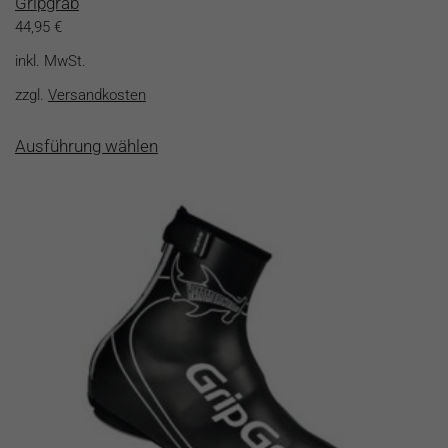
Gripgrab
44,95
€
inkl. MwSt.
zzgl.
Versandkosten
Dieses
Ausführung wählen
Produkt
weist
mehrere
Varianten
auf.
Die
Optionen
können
auf
der
Produktseite
gewählt