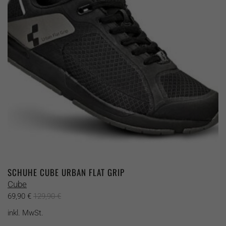
Optionen
können
auf
der
Produktseite
gewählt
werden
SCHUHE CUBE URBAN FLAT GRIP
Cube
69,90
€
129,90
€
inkl. MwSt.