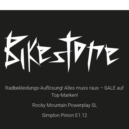
Die
Optionen
können
auf
der
Produktseite
gewählt
werden
Radbekleidungs-Auflösung! Alles muss raus – SALE auf
Top-Marken!
Rocky Mountain Powerplay SL
Simplon Pinion E1.12