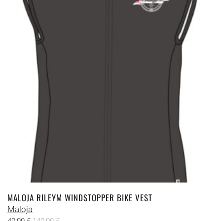
auf.
Die
Optionen
können
auf
der
Produktseite
gewählt
werden
MALOJA RILEYM WINDSTOPPER BIKE VEST
Maloja