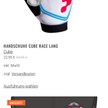
werden
HANDSCHUHE CUBE RACE LANG
Cube
22,95
€
34,95
€
inkl. MwSt.
zzgl.
Versandkosten
Dieses
Ausführung wählen
Produkt
weist
mehrere
ANGEBOT!
Varianten