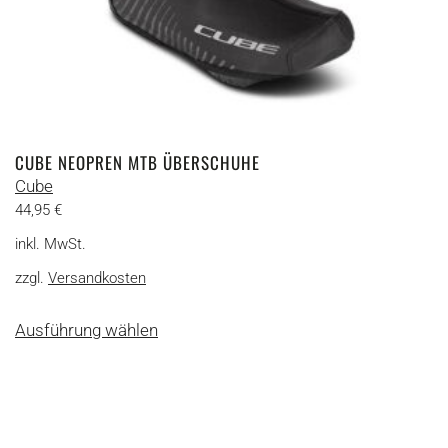
CUBE NEOPREN MTB ÜBERSCHUHE
Cube
44,95
€
inkl. MwSt.
zzgl.
Versandkosten
Dieses
Ausführung wählen
Produkt
weist
mehrere
Varianten
auf.