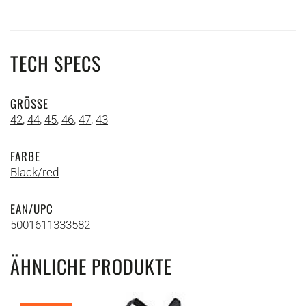
TECH SPECS
GRÖSSE
42
,
44
,
45
,
46
,
47
,
43
FARBE
Black/red
EAN/UPC
5001611333582
ÄHNLICHE PRODUKTE