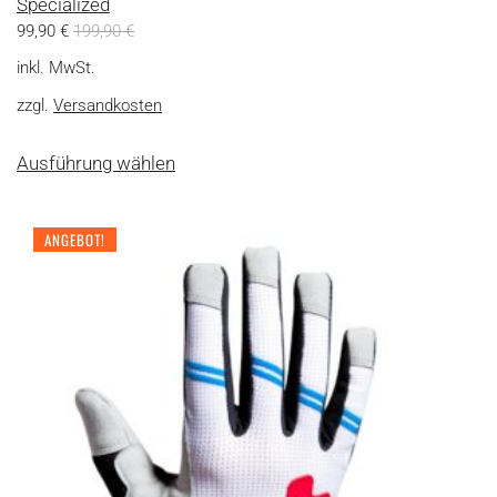
Specialized
99,90
€
199,90
€
inkl. MwSt.
zzgl.
Versandkosten
Dieses
Ausführung wählen
Produkt
weist
mehrere
ANGEBOT!
Varianten
auf.
Die
Optionen
können
auf
der
Produktseite
gewählt