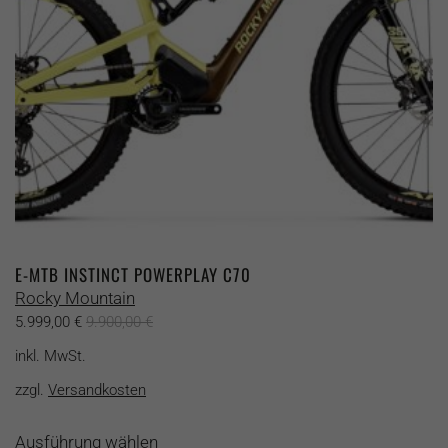
der
Produktseite
gewählt
werden
E-MTB INSTINCT POWERPLAY C70
Rocky Mountain
5.999,00
€
9.900,00
€
inkl. MwSt.
zzgl.
Versandkosten
Dieses
Ausführung wählen
Produkt