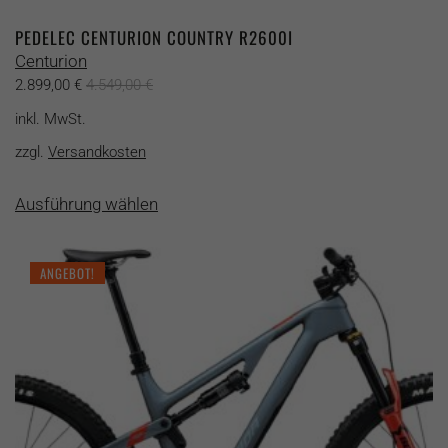
PEDELEC CENTURION COUNTRY R2600I
Centurion
2.899,00
€
4.549,00
€
inkl. MwSt.
zzgl.
Versandkosten
Dieses
Ausführung wählen
Produkt
weist
mehrere
ANGEBOT!
Varianten
auf.
Die
Optionen
können
auf
der