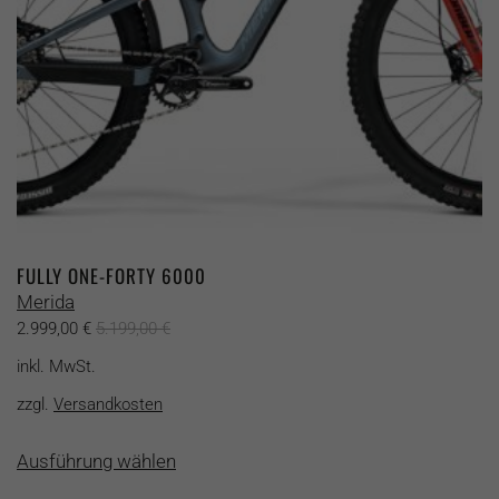
Produktseite
gewählt
werden
FULLY ONE-FORTY 6000
Merida
2.999,00
€
5.199,00
€
inkl. MwSt.
zzgl.
Versandkosten
Dieses
Ausführung wählen
Produkt
weist