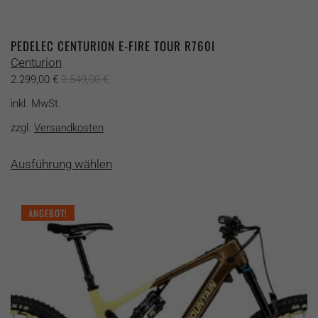
PEDELEC CENTURION E-FIRE TOUR R760I
Centurion
2.299,00
€
3.549,00
€
inkl. MwSt.
zzgl.
Versandkosten
Dieses
Ausführung wählen
Produkt
weist
mehrere
ANGEBOT!
Varianten
auf.
Die
Optionen
können
auf