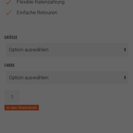
Flexible Ratenzahlung
Einfache Retouren
GRÖSSE
FARBE
Gravelbike
Silex
700
In den Warenkorb
II1
Menge