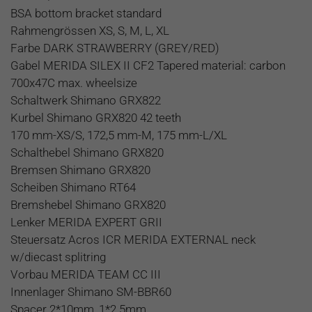
BSA bottom bracket standard
Rahmengrössen XS, S, M, L, XL
Farbe DARK STRAWBERRY (GREY/RED)
Gabel MERIDA SILEX II CF2 Tapered material: carbon
700x47C max. wheelsize
Schaltwerk Shimano GRX822
Kurbel Shimano GRX820 42 teeth
170 mm-XS/S, 172,5 mm-M, 175 mm-L/XL
Schalthebel Shimano GRX820
Bremsen Shimano GRX820
Scheiben Shimano RT64
Bremshebel Shimano GRX820
Lenker MERIDA EXPERT GRII
Steuersatz Acros ICR MERIDA EXTERNAL neck
w/diecast splitring
Vorbau MERIDA TEAM CC III
Innenlager Shimano SM-BBR60
Spacer 2*10mm, 1*2.5mm