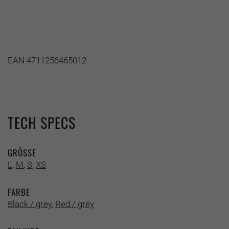
EAN 4711256465012
TECH SPECS
GRÖSSE
L
,
M
,
S
,
XS
FARBE
Black / grey
,
Red / grey