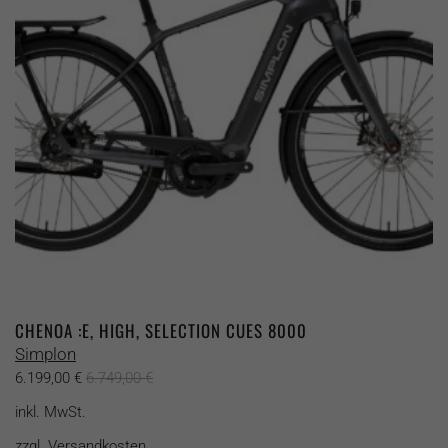
können
auf
der
Produktseite
gewählt
werden
CHENOA :E, HIGH, SELECTION CUES 8000
Simplon
6.199,00
€
6.749,00
€
inkl. MwSt.
zzgl.
Versandkosten