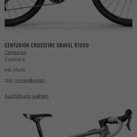
CENTURION CROSSFIRE GRAVEL R1000
Centurion
3.649,00
€
inkl. MwSt.
zzgl.
Versandkosten
Dieses
Ausführung wählen
Produkt
weist
mehrere
Varianten
auf.
Die