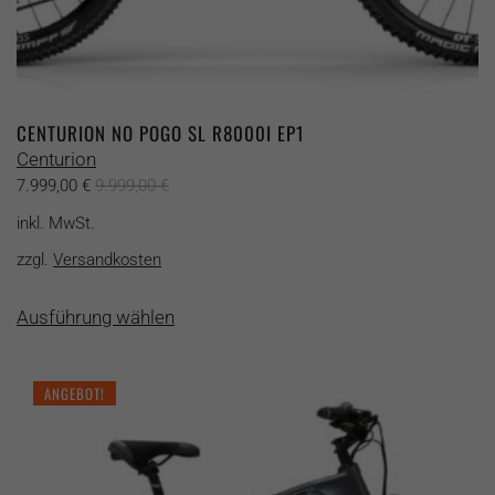
CENTURION NO POGO SL R8000I EP1
Centurion
7.999,00
€
9.999,00
€
inkl. MwSt.
zzgl.
Versandkosten
Dieses
Ausführung wählen
Produkt
weist
mehrere
ANGEBOT!
Varianten
auf.
Die
Optionen