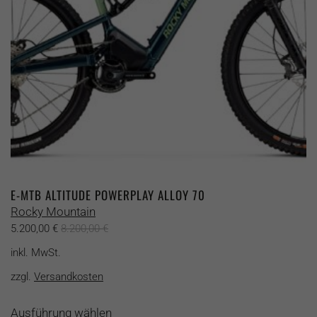
der
Produktseite
gewählt
werden
E-MTB ALTITUDE POWERPLAY ALLOY 70
Rocky Mountain
5.200,00
€
8.200,00
€
inkl. MwSt.
zzgl.
Versandkosten
Dieses
Ausführung wählen
Produkt