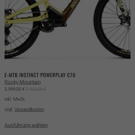
Produktseite
gewählt
werden
E-MTB INSTINCT POWERPLAY C70
Rocky Mountain
5.999,00
€
9.900,00
€
inkl. MwSt.
zzgl.
Versandkosten
Dieses
Ausführung wählen
Produkt
weist