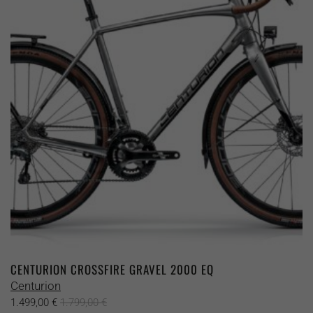
Die
Optionen
können
auf
der
Produktseite
gewählt
werden
CENTURION CROSSFIRE GRAVEL 2000 EQ
Centurion
1.499,00
€
1.799,00
€