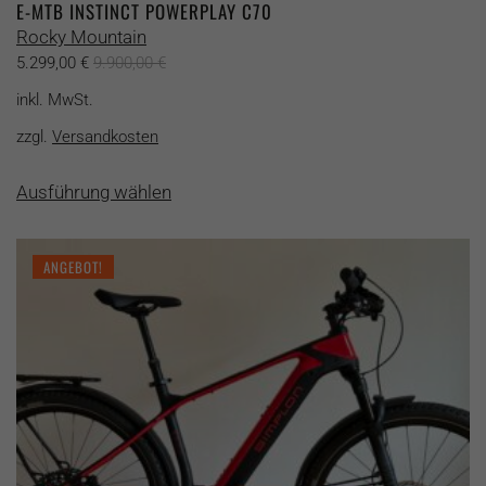
E-MTB INSTINCT POWERPLAY C70
Rocky Mountain
5.299,00
€
9.900,00
€
inkl. MwSt.
zzgl.
Versandkosten
Dieses
Ausführung wählen
Produkt
weist
mehrere
ANGEBOT!
Varianten
auf.
Die
Optionen
können
auf
der
Produktseite