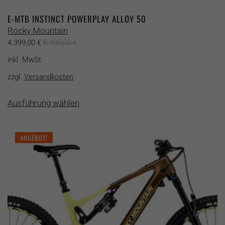
E-MTB INSTINCT POWERPLAY ALLOY 50
Rocky Mountain
4.399,00
€
6.900,00
€
inkl. MwSt.
zzgl.
Versandkosten
Dieses
Ausführung wählen
Produkt
weist
mehrere
ANGEBOT!
Varianten
auf.
Die
Optionen
können
auf
der