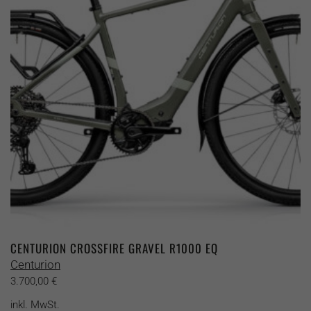
Optionen
können
auf
der
Produktseite
gewählt
werden
CENTURION CROSSFIRE GRAVEL R1000 EQ
Centurion
3.700,00
€
inkl. MwSt.