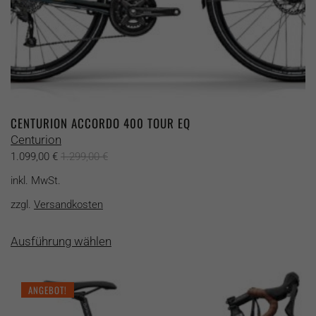
CENTURION ACCORDO 400 TOUR EQ
Centurion
1.099,00
€
1.299,00
€
inkl. MwSt.
zzgl.
Versandkosten
Dieses
Ausführung wählen
Produkt
weist
mehrere
ANGEBOT!
Varianten
auf.