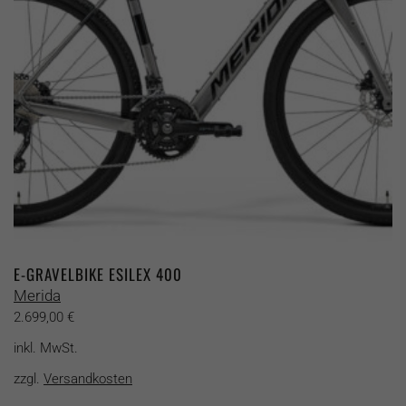
auf
der
Produktseite
gewählt
werden
E-GRAVELBIKE ESILEX 400
Merida
2.699,00
€
inkl. MwSt.
zzgl.
Versandkosten