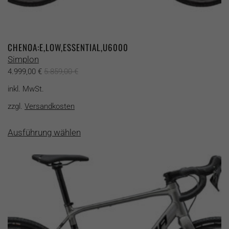
CHENOA:E,LOW,ESSENTIAL,U6000
Simplon
4.999,00
€
5.859,00
€
inkl. MwSt.
zzgl.
Versandkosten
Dieses
Ausführung wählen
Produkt
weist
mehrere
Varianten
auf.
Die
Optionen
können