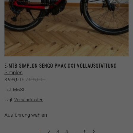
gewählt
werden
E-MTB SIMPLON SENGO PMAX GX1 VOLLAUSSTATTUNG
Simplon
3.999,00
€
7.099,00
€
inkl. MwSt.
zzgl.
Versandkosten
Dieses
Ausführung wählen
Produkt
weist
mehrere
1
2
3
4
…
6