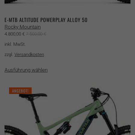
E-MTB ALTITUDE POWERPLAY ALLOY 50
Rocky Mountain
4.800,00
€
7.500,00
€
inkl. MwSt.
zzgl.
Versandkosten
Dieses
Ausführung wählen
Produkt
weist
mehrere
ANGEBOT!
Varianten
auf.
Die
Optionen
können
auf