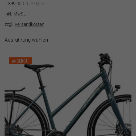
1.399,00
€
1.799,00
€
inkl. MwSt.
zzgl.
Versandkosten
Dieses
Ausführung wählen
Produkt
weist
mehrere
ANGEBOT!
Varianten
auf.
Die
Optionen
können
auf
der
Produktseite
gewählt
werden