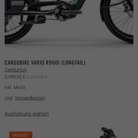
CARGOBIKE VARIO R960I (LONGTAIL)
Centurion
3.999,00
€
5.299,00
€
inkl. MwSt.
zzgl.
Versandkosten
Dieses
Ausführung wählen
Produkt
weist
mehrere
ANGEBOT!