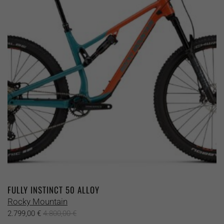
Die
Optionen
können
auf
der
Produktseite
gewählt
werden
FULLY INSTINCT 50 ALLOY
Rocky Mountain
2.799,00
€
4.800,00
€