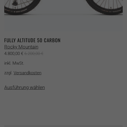
FULLY ALTITUDE 50 CARBON
Rocky Mountain
4.800,00
€
6.200,00
€
inkl. MwSt.
zzgl.
Versandkosten
Dieses
Ausführung wählen
Produkt
weist
mehrere
Varianten
auf.
Die