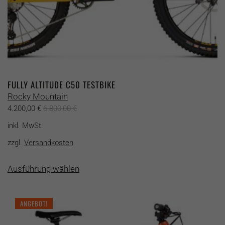
FULLY ALTITUDE C50 TESTBIKE
Rocky Mountain
4.200,00
€
6.800,00
€
inkl. MwSt.
zzgl.
Versandkosten
Dieses
Ausführung wählen
Produkt
weist
mehrere
ANGEBOT!
Varianten
auf.