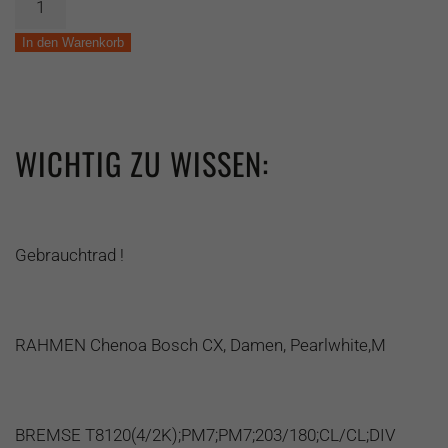
Simplon
Chenoa
In den Warenkorb
Bosch
CX
Damen
XT-
WICHTIG ZU WISSEN:
12
Testb
Menge
Gebrauchtrad !
RAHMEN Chenoa Bosch CX, Damen, Pearlwhite,M
BREMSE T8120(4/2K);PM7;PM7;203/180;CL/CL;DIV