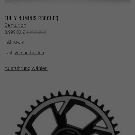
FULLY NUMINIS R800I EQ
Centurion
3.999,00
€
4.999,00
€
inkl. MwSt.
zzgl.
Versandkosten
Dieses
Ausführung wählen
Produkt
weist
mehrere
Varianten
auf.
Die
Optionen
können
auf