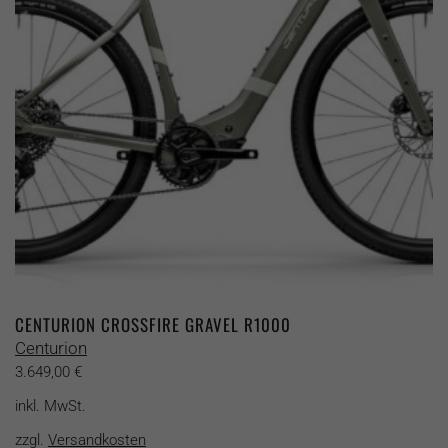
können
auf
der
Produktseite
gewählt
werden
CENTURION CROSSFIRE GRAVEL R1000
Centurion
3.649,00
€
inkl. MwSt.
zzgl.
Versandkosten