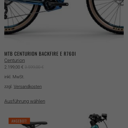
MTB CENTURION BACKFIRE E R760I
Centurion
2.199,00
€
3.599,00
€
inkl. MwSt.
zzgl.
Versandkosten
Dieses
Ausführung wählen
Produkt
weist
mehrere
ANGEBOT!
Varianten