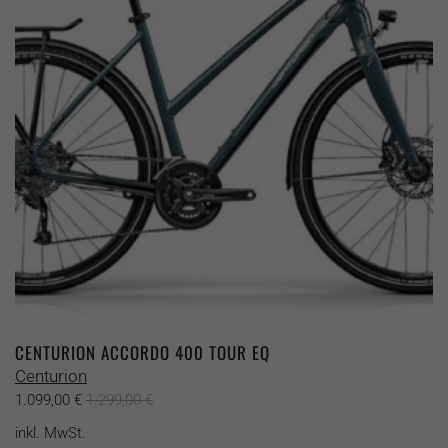
Optionen
können
auf
der
Produktseite
gewählt
werden
CENTURION ACCORDO 400 TOUR EQ
Centurion
1.099,00
€
1.299,00
€
inkl. MwSt.