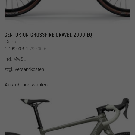
CENTURION CROSSFIRE GRAVEL 2000 EQ
Centurion
1.499,00
€
1.799,00
€
inkl. MwSt.
zzgl.
Versandkosten
Dieses
Ausführung wählen
Produkt
weist
mehrere
Varianten
auf.
Die
Optionen