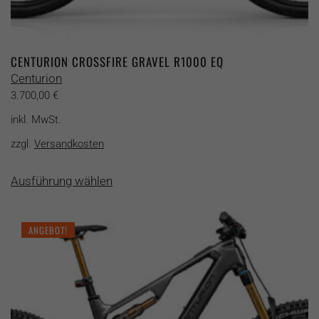
CENTURION CROSSFIRE GRAVEL R1000 EQ
Centurion
3.700,00
€
inkl. MwSt.
zzgl.
Versandkosten
Dieses
Ausführung wählen
Produkt
weist
mehrere
ANGEBOT!
Varianten
auf.
Die
Optionen
können