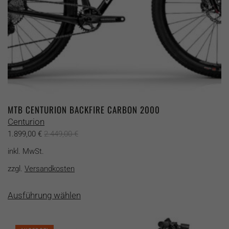
gewählt
werden
MTB CENTURION BACKFIRE CARBON 2000
Centurion
1.899,00
€
2.449,00
€
inkl. MwSt.
zzgl.
Versandkosten
Dieses
Ausführung wählen
Produkt
weist
mehrere