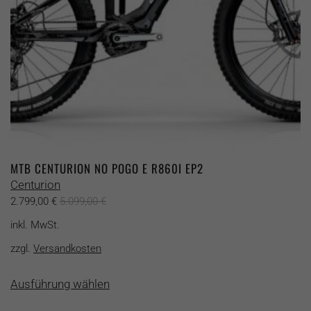
MTB CENTURION NO POGO E R860I EP2
Centurion
2.799,00
€
5.099,00
€
inkl. MwSt.
zzgl.
Versandkosten
Dieses
Ausführung wählen
Produkt
weist