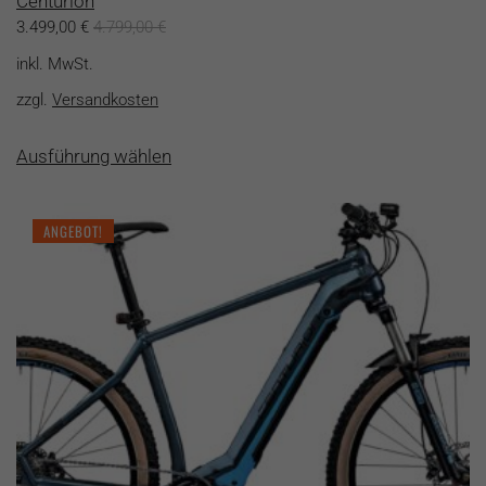
Centurion
3.499,00
€
4.799,00
€
inkl. MwSt.
zzgl.
Versandkosten
Dieses
Ausführung wählen
Produkt
weist
mehrere
ANGEBOT!
Varianten
auf.
Die
Optionen
können
auf
der
Produktseite
gewählt
werden