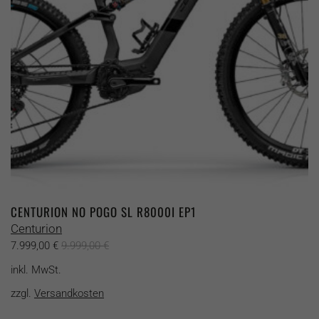
auf
der
Produktseite
gewählt
werden
CENTURION NO POGO SL R8000I EP1
Centurion
7.999,00
€
9.999,00
€
inkl. MwSt.
zzgl.
Versandkosten
Dieses