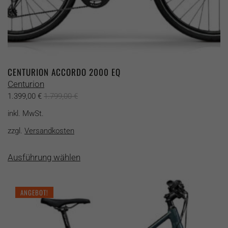
CENTURION ACCORDO 2000 EQ
Centurion
1.399,00
€
1.799,00
€
inkl. MwSt.
zzgl.
Versandkosten
Dieses
Ausführung wählen
Produkt
weist
mehrere
ANGEBOT!
Varianten
auf.
Die