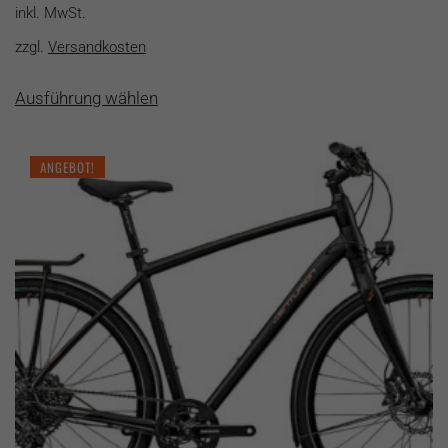
inkl. MwSt.
zzgl.
Versandkosten
Dieses
Ausführung wählen
Produkt
weist
mehrere
ANGEBOT!
Varianten
auf.
Die
Optionen
können
auf
der
Produktseite
gewählt
werden