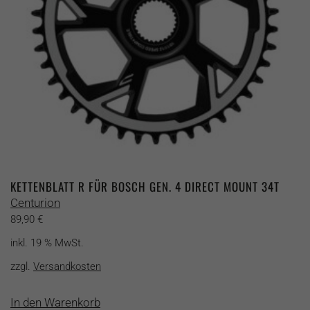
der
Produktseite
gewählt
werden
Wir gönnen uns eine kleine Auszeit bis
einschließlich 17.08.2026.
ab dem 18.08.2026
KETTENBLATT R FÜR BOSCH GEN. 4 DIRECT MOUNT 34T
Centurion
89,90
€
inkl. 19 % MwSt.
SCHLIESSEN
zzgl.
Versandkosten
In den Warenkorb