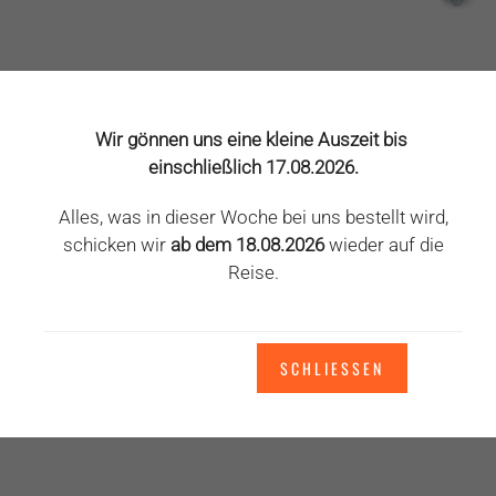
Wir gönnen uns eine kleine Auszeit bis
DÄMPFERPUMPE SHOCK ROCKET 28BAR/400PSI
einschließlich 17.08.2026.
Contec
34,95
€
Alles, was in dieser Woche bei uns bestellt wird,
schicken wir
ab dem 18.08.2026
wieder auf die
inkl. 19 % MwSt.
Reise.
zzgl.
Versandkosten
In den Warenkorb
SCHLIESSEN