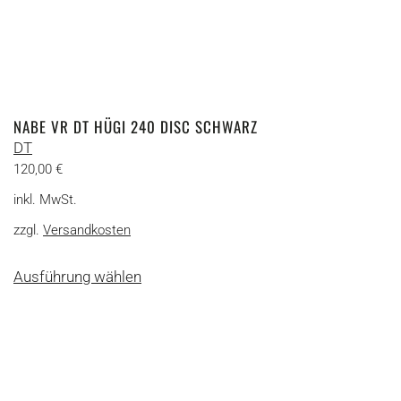
NABE VR DT HÜGI 240 DISC SCHWARZ
DT
120,00
€
inkl. MwSt.
zzgl.
Versandkosten
Dieses
Ausführung wählen
Produkt
weist
mehrere
Varianten
auf.
Die