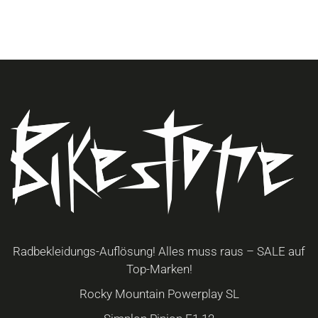
Optionen
können
auf
der
Produktseite
gewählt
werden
Radbekleidungs-Auflösung! Alles muss raus – SALE auf
Top-Marken!
Rocky Mountain Powerplay SL