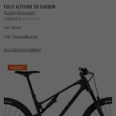
FULLY ALTITUDE 50 CARBON
Rocky Mountain
4.800,00
€
6.200,00
€
inkl. MwSt.
zzgl.
Versandkosten
Dieses
Ausführung wählen
Produkt
weist
mehrere
ANGEBOT!
Varianten
auf.
Die
Optionen
können
auf
der
Produktseite