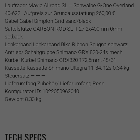
Laufräder Mavic Allroad SL – Schwalbe G-One Overland
40-622 Aufpreis zur Grundausstattung 260,00 €
Gabel Gabel Simplon Grid sand/black
Sattelstütze CARBON ROD SL II 27.2x400mm 0mm
setback
Lenkerband Lenkerband Bike Ribbon Spugna schwarz
Antrieb/ Schaltgruppe Shimano GRX 820-24s mech
Kurbel Kurbel Shimano GRX820 172,5mm, 48/31
Kassette Kassette Shimano Ultegra 11-34, 12s 0.34 kg
Steuersatz — — —
Lieferumfang Zubehör/ Lieferumfang Renn
Konfigurator ID: 1022050962040
Gewicht 8.33 kg
TECH SPECS