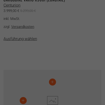
Centurion
3.999,00
€
5.299,00
€
inkl. MwSt.
zzgl.
Versandkosten
Dieses
Ausführung wählen
Produkt
weist
mehrere
Varianten
auf.
Die
Optionen
können
auf
der
Produktseite
gewählt