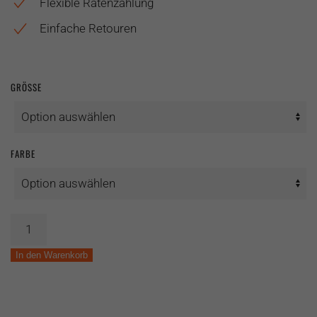
Flexible Ratenzahlung
Einfache Retouren
GRÖSSE
FARBE
Grid
Expert
2by
In den Warenkorb
GRX
820
Menge