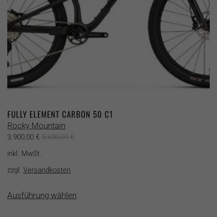
gewählt
werden
FULLY ELEMENT CARBON 50 C1
Rocky Mountain
3.900,00
€
5.600,00
€
inkl. MwSt.
zzgl.
Versandkosten
Dieses
Ausführung wählen
Produkt
weist