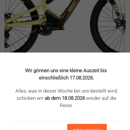
Wir gönnen uns eine kleine Auszeit bis
E-MTB INSTINCT POWERPLAY C70
einschließlich 17.08.2026.
Rocky Mountain
5.999,00
€
9.900,00
€
Alles, was in dieser Woche bei uns bestellt wird,
schicken wir
ab dem 18.08.2026
wieder auf die
inkl. MwSt.
Reise.
zzgl.
Versandkosten
Dieses
Ausführung wählen
Produkt