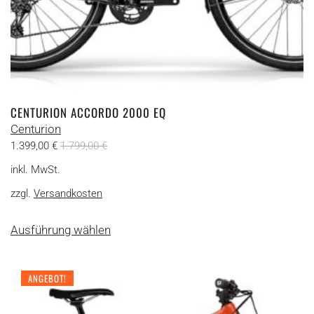
CENTURION ACCORDO 2000 EQ
Centurion
1.399,00
€
1.799,00
€
inkl. MwSt.
zzgl.
Versandkosten
Dieses
Ausführung wählen
Produkt
weist
mehrere
ANGEBOT!
Varianten
auf.