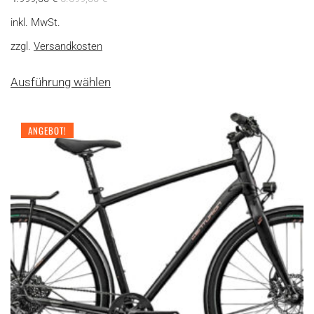
inkl. MwSt.
zzgl.
Versandkosten
Dieses
Ausführung wählen
Produkt
weist
mehrere
ANGEBOT!
Varianten
auf.
Die
Optionen
können
auf
der
Produktseite
gewählt
werden