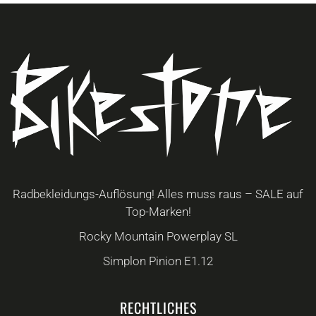
Optionen
können
auf
der
Produktseite
gewählt
werden
Radbekleidungs-Auflösung! Alles muss raus – SALE auf
Top-Marken!
Rocky Mountain Powerplay SL
Simplon Pinion E1.12
RECHTLICHES