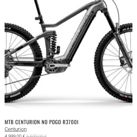
MTB CENTURION NO POGO R3700I
Centurion
4.999,00
€
6.699,00
€