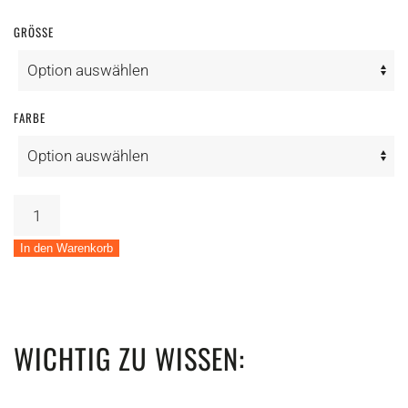
GRÖSSE
FARBE
Pedelec
Centurion
Country
In den Warenkorb
R2600i
Menge
WICHTIG ZU WISSEN: