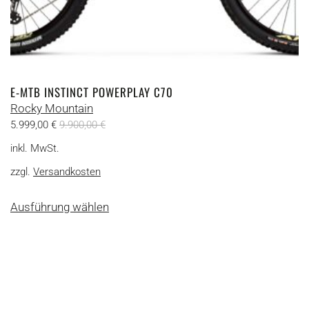
E-MTB INSTINCT POWERPLAY C70
Rocky Mountain
5.999,00
€
9.900,00
€
inkl. MwSt.
zzgl.
Versandkosten
Dieses
Ausführung wählen
Produkt
weist
mehrere
Varianten
auf.
Die