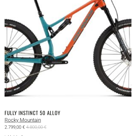
Die
Optionen
können
auf
der
Produktseite
gewählt
werden
FULLY INSTINCT 50 ALLOY
Rocky Mountain
2.799,00
€
4.800,00
€